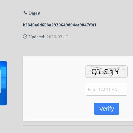
🔧 Digest:
b2840a0d658a2930649894ea9847f0f1
🕒 Updated:
2026-02-12
Verify