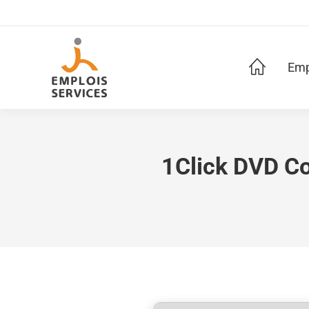
Emp
1Click DVD Cop