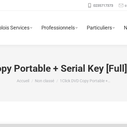
0235717373
c
lois Services
Professionnels
Particuliers
N
y Portable + Serial Key [Full
Vous êtes ici :
Accueil
Non classé
1Click DVD Copy Portable +…