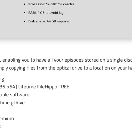
Processor:
1+ GHz for cracks
RAM:
4 GB to avoid lag
Disk space:
64 GB required
enabling you to have all your episodes stored on a single disc
ly copying files from the optical drive to a location on your h
ng
x86-x64] Lifetime FileHippo FREE
tiple software
time gDrive
Premium
s