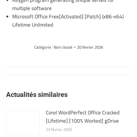
Keygen program generating unique serials for
multiple software
Microsoft Office Free[Activated] [Patch] (x86-x64)
Lifetime Unlimited
Catégorie :
Non classé
20 février 2026
Navigation
article
Actualités similaires
Corel WordPerfect Office Cracked
[Lifetime] [100% Worked] gDrive
23 février 2026