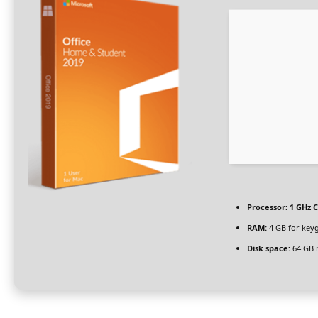
Processor:
1 GHz C
RAM:
4 GB for key
Disk space:
64 GB 